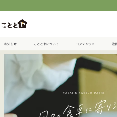
コ
ン
テ
ン
ツ
に
進
お知らせ
こととやについて
コンテンツ
注
む