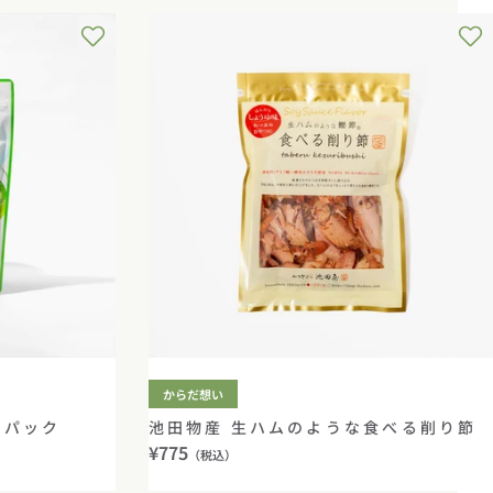
からだ想い
ーパック
池田物産 生ハムのような食べる削り節
通
¥775
（税込）
常