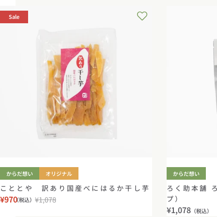
Sale
からだ想い
オリジナル
からだ想い
こととや 訳あり国産べにはるか干し芋
ろく助本舗 
¥970
プ）
¥1,078
（税込）
セ
通
通
¥1,078
（税込）
ー
常