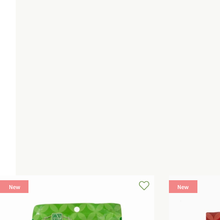
常
ル
価
価
価
格
格
格
New
New