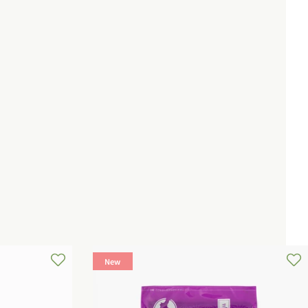
価
格
New