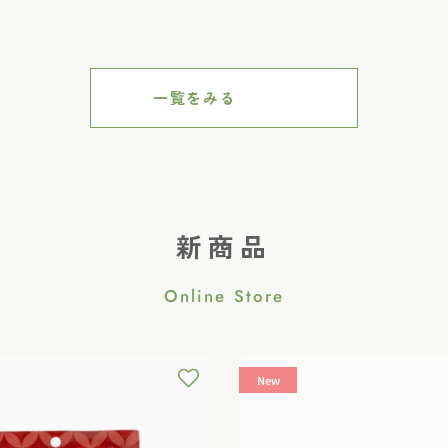
ル
価
価
格
格
一覧をみる
新商品
Online Store
New