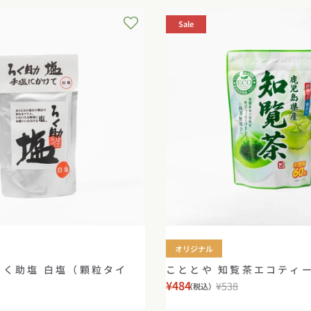
Sale
オリジナル
ろく助塩 白塩（顆粒タイ
こととや 知覧茶エコティ
¥484
¥538
（税込）
セ
通
ー
常