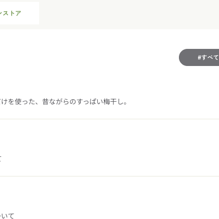
ンストア
#すべて
だけを使った、昔ながらのすっぱい梅干し。
て
ついて