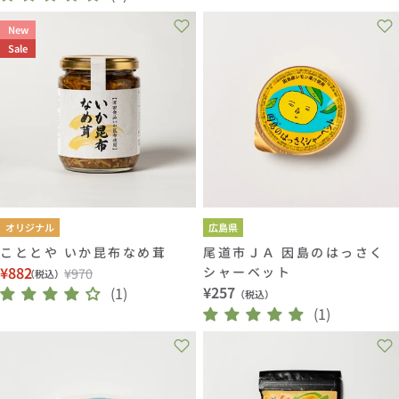
ー
常
価
ル
価
New
格
価
格
Sale
格
オリジナル
広島県
こととや いか昆布なめ茸
尾道市ＪＡ 因島のはっさく
¥882
シャーベット
¥970
（税込）
セ
通
通
¥257
(1)
（税込）
ー
常
常
(1)
ル
価
価
価
格
格
格