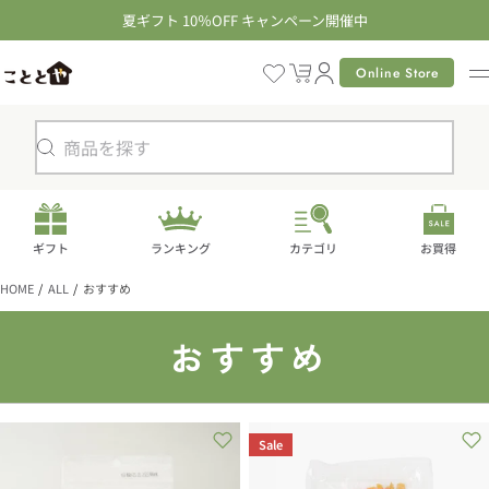
コ
夏ギフト 10％OFF キャンペーン開催中
ン
テ
Online Store
カ
ン
ー
ツ
ト
に
検
進
索
む
ギフト
ランキング
カテゴリ
お買得
HOME
ALL
おすすめ
コ
おすすめ
レ
ク
Sale
シ