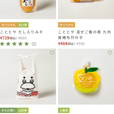
オリジナル
石川県
オリジナル
こととや だし入りみそ
こととや 混ぜご飯の素 九州
¥729
産穂先竹の子
¥810
（税込）
セ
通
¥484
(1)
¥538
（税込）
セ
通
ー
常
ー
常
ル
価
ル
価
価
格
価
格
格
格
からだ想い
山形県
三重県