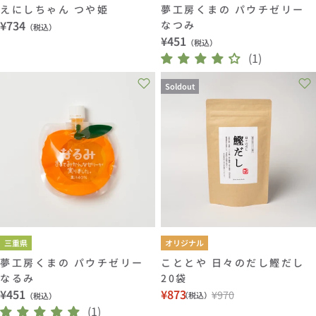
えにしちゃん つや姫
夢工房くまの パウチゼリー
通
¥734
なつみ
（税込）
通
¥451
常
（税込）
常
(1)
価
価
格
Soldout
格
三重県
オリジナル
夢工房くまの パウチゼリー
こととや 日々のだし鰹だし
なるみ
20袋
通
¥451
¥873
¥970
（税込）
（税込）
セ
通
常
(1)