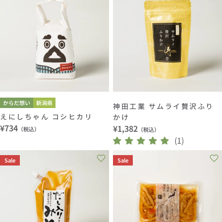
からだ想い
新潟県
神田工業 サムライ贅沢ふり
えにしちゃん コシヒカリ
かけ
通
¥734
通
¥1,382
（税込）
（税込）
常
常
(1)
価
価
Sale
Sale
格
格