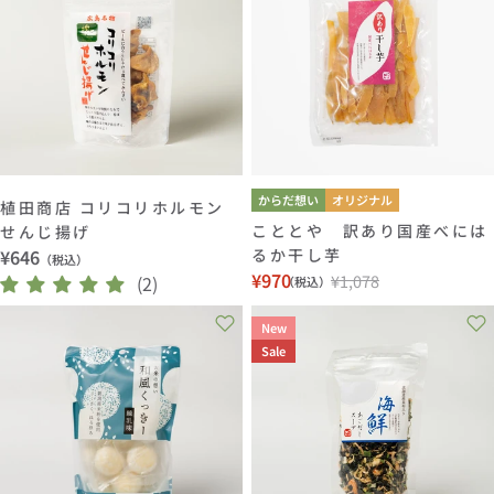
ョ
ン
:
からだ想い
オリジナル
植田商店 コリコリホルモン
こととや 訳あり国産べには
せんじ揚げ
通
¥646
るか干し芋
（税込）
¥970
¥1,078
常
(2)
（税込）
セ
通
価
ー
常
New
格
ル
価
Sale
価
格
格