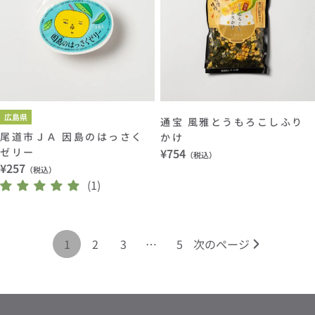
広島県
通宝 風雅とうもろこしふり
尾道市ＪＡ 因島のはっさく
かけ
ゼリー
通
¥754
（税込）
通
¥257
常
（税込）
常
(1)
価
価
格
格
1
2
3
…
5
次のページ