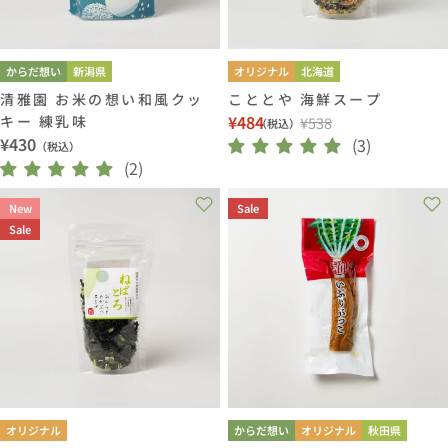
からだ想い
新潟県
オリジナル
北海道
清雅園 お米の想い和風クッ
こととや 海鮮スープ
¥484
キー 練乳味
¥538
（税込）
セ
通
通
¥430
(3)
（税込）
ー
常
常
(2)
ル
価
価
価
格
New
Sale
格
格
Sale
オリジナル
からだ想い
オリジナル
秋田県