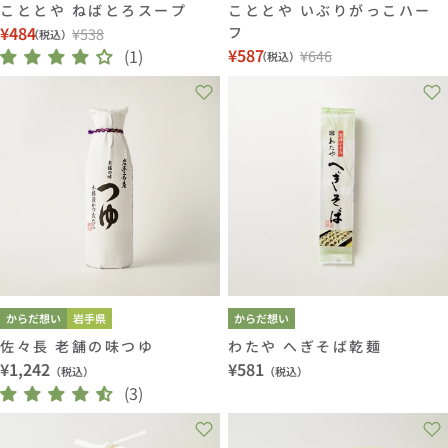
こととや ねばとろスープ
こととや いぶりがっこハー
¥484
フ
¥538
（税込）
セ
通
¥587
(1)
¥646
（税込）
セ
通
ー
常
ー
常
ル
価
ル
価
価
格
価
格
格
格
からだ想い
岩手県
からだ想い
佐々長 老舗の味つゆ
わたや へぎそば乾麺
通
¥1,242
通
¥581
（税込）
（税込）
常
(3)
常
価
価
格
格