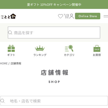
コ
夏ギフト 10％OFF キャンペーン開催中
ン
テ
Online Store
カ
ン
ー
ツ
ト
に
検
進
索
む
ギフト
ランキング
カテゴリ
お買得
HOME
店舗情報
店舗情報
SHOP