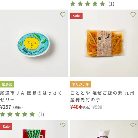
常
(1)
ル
価
価
価
格
Sale
格
格
広島県
オリジナル
尾道市ＪＡ 因島のはっさく
こととや 混ぜご飯の素 九州
ゼリー
産穂先竹の子
通
¥257
¥484
¥538
（税込）
（税込）
セ
通
常
(1)
ー
常
価
ル
価
Sale
格
価
格