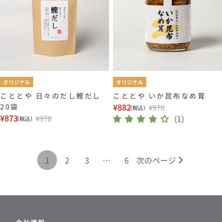
オリジナル
オリジナル
こととや 日々のだし鰹だし
こととや いか昆布なめ茸
¥882
20袋
¥970
（税込）
セ
通
¥873
(1)
¥970
（税込）
セ
通
ー
常
ー
常
ル
価
ル
価
価
格
価
格
格
1
2
3
…
6
次のページ
格