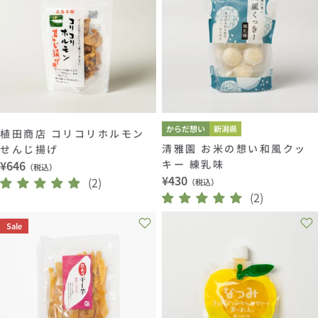
ョ
ン
:
からだ想い
新潟県
植田商店 コリコリホルモン
清雅園 お米の想い和風クッ
せんじ揚げ
通
¥646
キー 練乳味
（税込）
通
¥430
常
(2)
（税込）
常
(2)
価
価
格
Sale
格