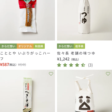
格
からだ想い
オリジナル
秋田県
からだ想い
岩手県
こととや いぶりがっこハー
佐々長 老舗の味つゆ
通
¥1,242
フ
（税込）
¥587
¥646
常
(3)
（税込）
セ
通
価
ー
常
格
ル
価
価
格
格