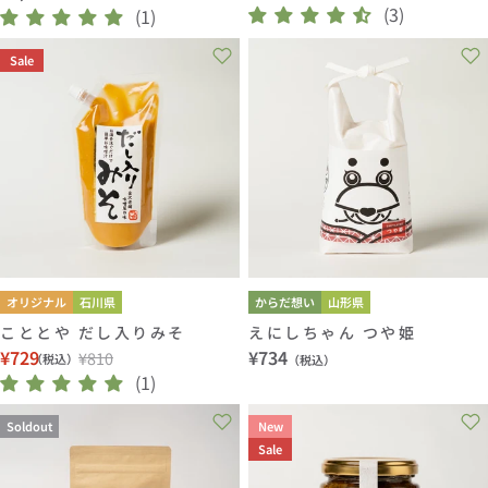
(3)
常
(1)
ー
常
価
ル
価
Sale
格
価
格
格
オリジナル
石川県
からだ想い
山形県
こととや だし入りみそ
えにしちゃん つや姫
¥729
通
¥734
¥810
（税込）
（税込）
セ
通
(1)
常
ー
常
価
ル
価
Soldout
New
格
価
格
Sale
格