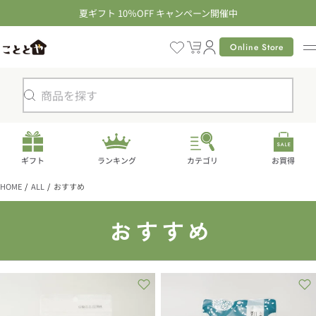
コ
夏ギフト 10％OFF キャンペーン開催中
ン
テ
Online Store
カ
ン
ー
ツ
ト
に
検
進
索
む
ギフト
ランキング
カテゴリ
お買得
HOME
ALL
おすすめ
コ
おすすめ
レ
ク
シ