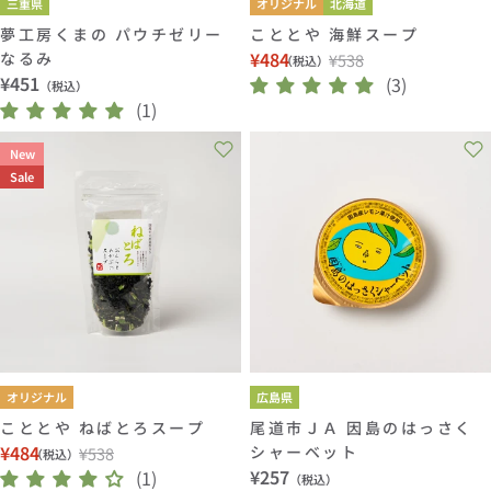
三重県
オリジナル
北海道
夢工房くまの パウチゼリー
こととや 海鮮スープ
¥484
なるみ
¥538
（税込）
セ
通
通
¥451
(3)
（税込）
ー
常
常
(1)
ル
価
価
価
格
New
格
格
Sale
オリジナル
広島県
こととや ねばとろスープ
尾道市ＪＡ 因島のはっさく
¥484
シャーベット
¥538
（税込）
セ
通
通
¥257
(1)
（税込）
ー
常