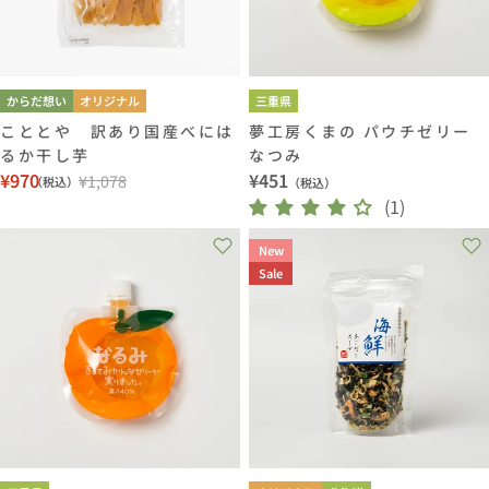
からだ想い
オリジナル
三重県
こととや 訳あり国産べには
夢工房くまの パウチゼリー
るか干し芋
なつみ
¥970
通
¥451
¥1,078
（税込）
（税込）
セ
通
常
(1)
ー
常
価
ル
価
New
格
価
格
Sale
格