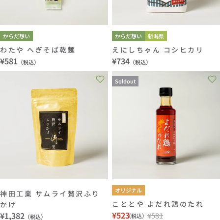
からだ想い
からだ想い
新潟県
わたや へぎそば乾麺
えにしちゃん コシヒカリ
通
¥581
通
¥734
（税込）
（税込）
常
常
Soldout
価
価
格
格
オリジナル
神田工業 サムライ贅沢ふり
こととや よだれ鶏のたれ
かけ
¥523
通
¥1,382
¥581
（税込）
（税込）
セ
通