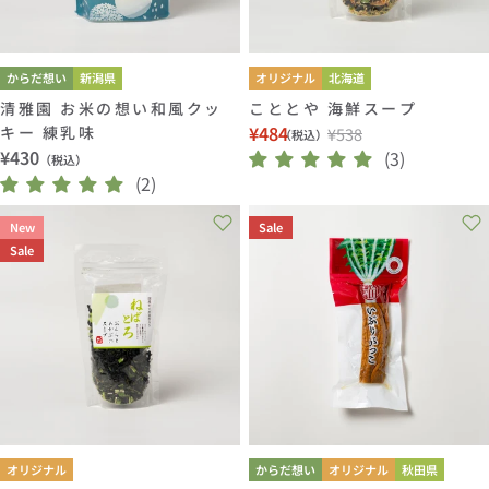
からだ想い
新潟県
オリジナル
北海道
清雅園 お米の想い和風クッ
こととや 海鮮スープ
¥484
キー 練乳味
¥538
（税込）
セ
通
通
¥430
(3)
（税込）
ー
常
常
(2)
ル
価
価
価
格
New
Sale
格
格
Sale
オリジナル
からだ想い
オリジナル
秋田県