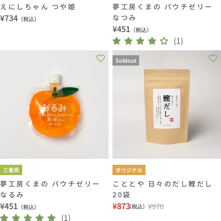
えにしちゃん つや姫
夢工房くまの パウチゼリー
通
¥734
なつみ
（税込）
通
¥451
常
（税込）
常
(1)
価
価
格
Soldout
格
三重県
オリジナル
夢工房くまの パウチゼリー
こととや 日々のだし鰹だし
なるみ
20袋
通
¥451
¥873
¥970
（税込）
（税込）
セ
通
常
(1)