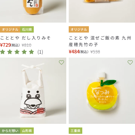
オリジナル
石川県
オリジナル
こととや だし入りみそ
こととや 混ぜご飯の素 九州
¥729
産穂先竹の子
¥810
（税込）
セ
通
¥484
(1)
¥538
（税込）
セ
通
ー
常
ー
常
ル
価
ル
価
価
格
価
格
格
格
からだ想い
山形県
三重県