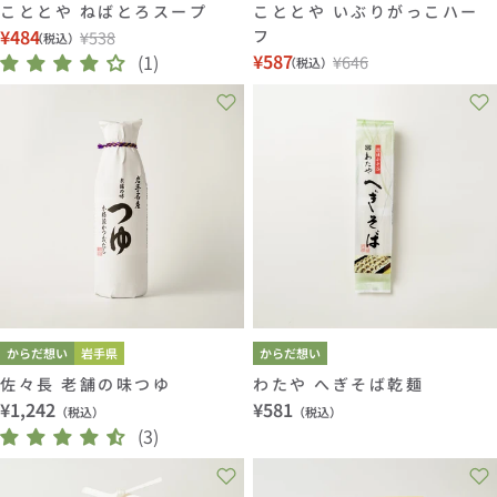
こととや ねばとろスープ
こととや いぶりがっこハー
¥484
フ
¥538
（税込）
セ
通
¥587
(1)
¥646
（税込）
セ
通
ー
常
ー
常
ル
価
ル
価
価
格
価
格
格
格
からだ想い
岩手県
からだ想い
佐々長 老舗の味つゆ
わたや へぎそば乾麺
通
¥1,242
通
¥581
（税込）
（税込）
常
(3)
常
価
価
格
格