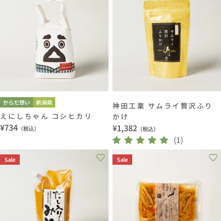
からだ想い
新潟県
神田工業 サムライ贅沢ふり
えにしちゃん コシヒカリ
かけ
通
¥734
通
¥1,382
（税込）
（税込）
常
常
(1)
価
価
Sale
Sale
格
格