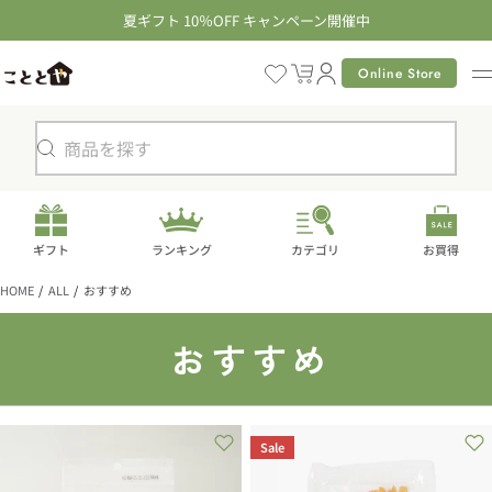
コ
夏ギフト 10％OFF キャンペーン開催中
ン
テ
Online Store
カ
ン
ー
ツ
ト
に
検
進
索
む
ギフト
ランキング
カテゴリ
お買得
HOME
ALL
おすすめ
コ
おすすめ
レ
ク
Sale
シ