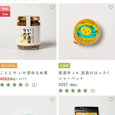
ー
常
価
ル
価
New
格
価
格
Sale
格
オリジナル
広島県
こととや いか昆布なめ茸
尾道市ＪＡ 因島のはっさく
¥882
シャーベット
¥970
（税込）
セ
通
通
¥257
(1)
（税込）
ー
常
常
(1)
ル
価
価
価
格
格
格