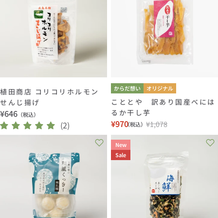
ョ
ン
:
からだ想い
オリジナル
植田商店 コリコリホルモン
こととや 訳あり国産べには
せんじ揚げ
通
¥646
るか干し芋
（税込）
¥970
¥1,078
常
(2)
（税込）
セ
通
価
ー
常
New
格
ル
価
Sale
価
格
格