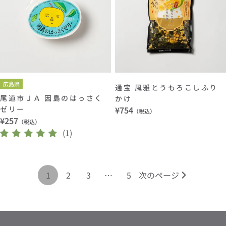
広島県
通宝 風雅とうもろこしふり
尾道市ＪＡ 因島のはっさく
かけ
ゼリー
通
¥754
（税込）
通
¥257
常
（税込）
常
(1)
価
価
格
格
1
2
3
…
5
次のページ