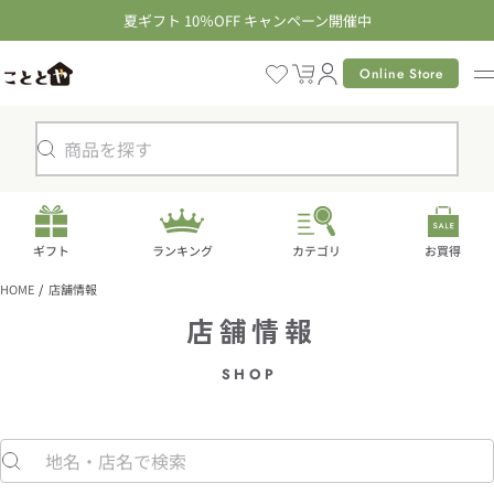
コ
夏ギフト 10％OFF キャンペーン開催中
ン
テ
Online Store
カ
ン
ー
ツ
ト
に
検
進
索
む
ギフト
ランキング
カテゴリ
お買得
HOME
店舗情報
店舗情報
SHOP