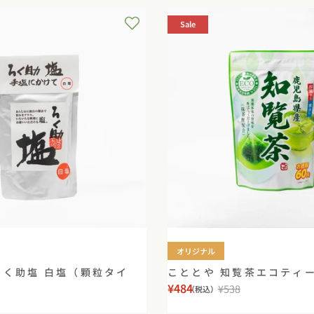
Sale
オリジナル
ろく助塩 白塩（顆粒タイ
こととや 知覧茶エコティ
¥484
¥538
（税込）
セ
通
ー
常