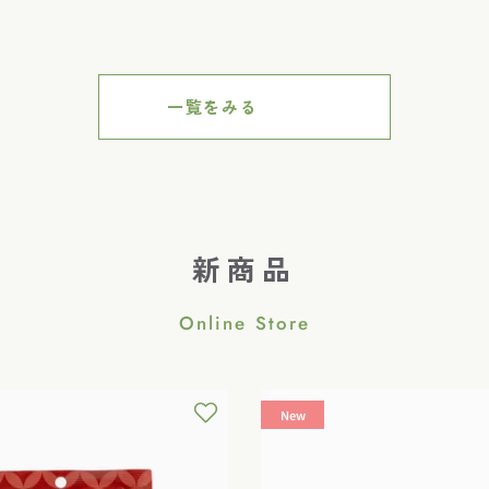
ル
価
価
格
格
一覧をみる
新商品
Online Store
New