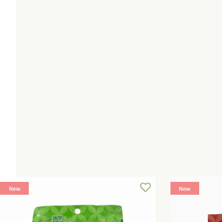
常
ル
価
価
価
格
格
格
New
New