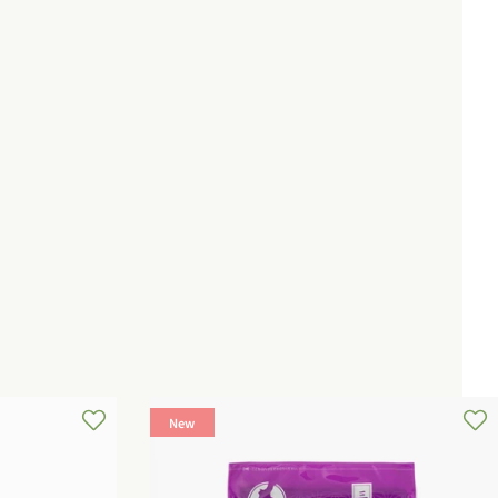
価
格
New