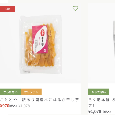
Sale
からだ想い
オリジナル
からだ想い
こととや 訳あり国産べにはるか干し芋
ろく助本舗 
¥970
プ）
¥1,078
（税込）
セ
通
通
¥1,078
（税込）
ー
常