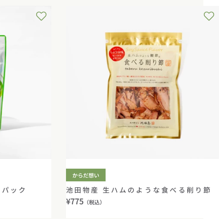
からだ想い
ーパック
池田物産 生ハムのような食べる削り節
通
¥775
（税込）
常