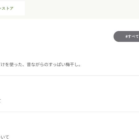
ンストア
#すべて
だけを使った、昔ながらのすっぱい梅干し。
て
ついて