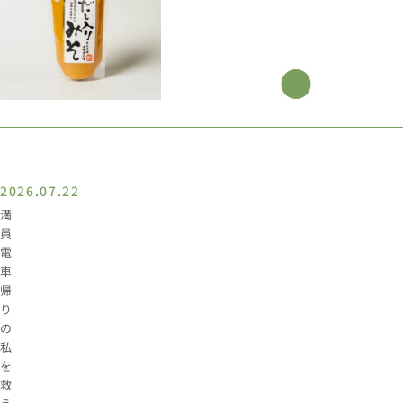
ー
常
ル
価
価
格
格
oming
Coming
soon
soon
2026.07.22
満
員
電
車
帰
り
の
私
を
救