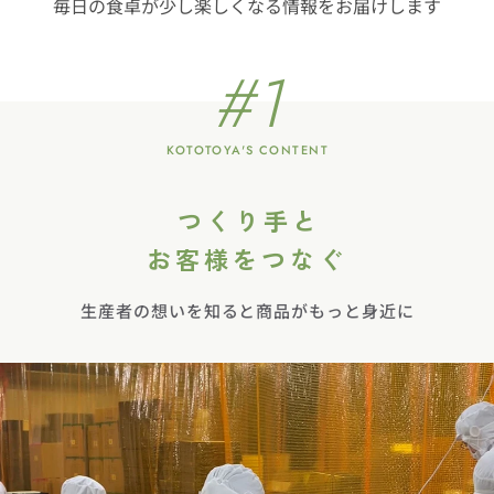
毎日の食卓が少し楽しくなる情報をお届けします
芋
芋
芋
バ
バ
バ
ー
ー
ー
#1
プ
ア
い
ロ
ッ
ち
テ
プ
じ
KOTOTOYA'S CONTENT
イ
ル
く
ン
シ
ナ
つくり手と
モ
お客様をつなぐ
ン
生産者の想いを知ると商品がもっと身近に