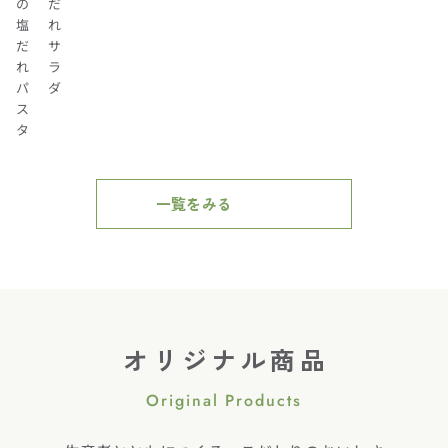
の
だ
塩
れ
だ
サ
れ
ラ
パ
ダ
ス
タ
一覧をみる
オリジナル商品
Original Products