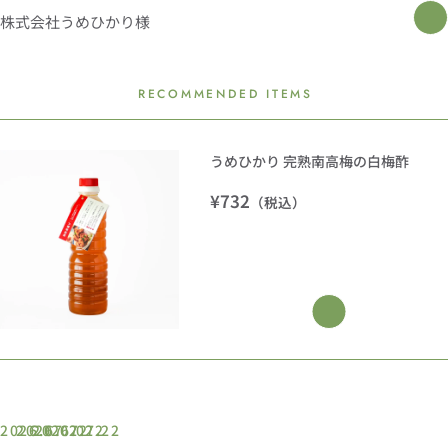
株式会社うめひかり様
RECOMMENDED ITEMS
うめひかり 完熟南高梅の白梅酢
通
¥732
（税込）
常
価
格
2026.07.22
2026.07.22
2026.07.22