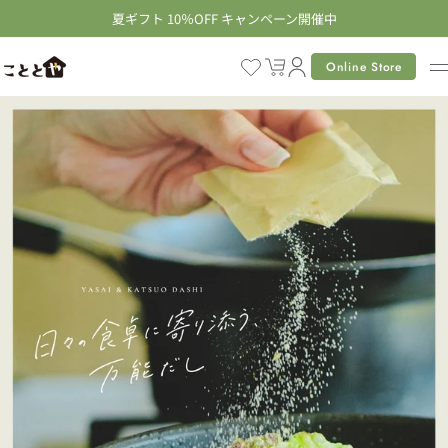
コ
夏ギフト 10％OFF キャンペーン開催中
ン
テ
Online Store
カ
ン
ー
ツ
ト
に
進
む