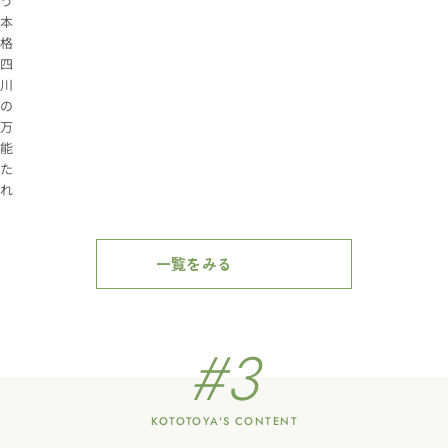
う
本
格
四
川
の
万
能
た
れ
一覧をみる
#3
KOTOTOYA'S CONTENT