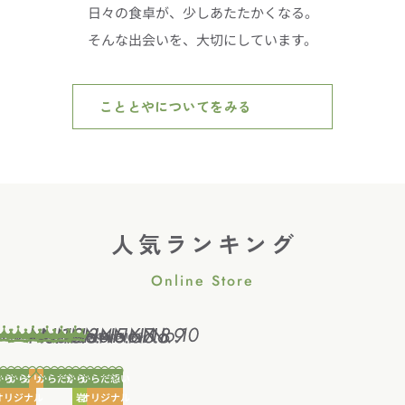
日々の食卓が、少しあたたかくなる。
そんな出会いを、大切にしています。
こととやについてをみる
人気ランキング
Online Store
Sale
Sale
Soldout
Sale
からだ想い
からだ想い
オリジナル
からだ想い
からだ想い
からだ想い
キ
唐
カ
植
オリジナル
岩手県
オリジナル
ろ
こ
池
ッ
船
ネ
田