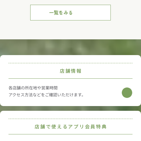
価
格
価
格
価
格
価
格
K
ザ
タ
こ
T
な
ッ
サ
ト
ト
格
格
格
格
O
ー
ー
も
A
か
ト
ー
セ
セ
一覧をみる
G
ト
最
な
S
茶
デ
ッ
ッ
A
ジ
中
か
T
漬
ィ
ト
ト
N
ュ
塩
茶
I
け
ン
ふ
ふ
E
レ
バ
漬
N
赤
ギ
り
り
-
パ
タ
け
G
フ
か
か
C
フ
ー
３
B
ト
け
け
1
ェ
２
個
O
セ
・
・
1
３
個
入
X
ッ
み
漬
店舗情報
号
入
り
４
ト
そ
物
り
P
・
×
み
各店舗の所在地や営業時間
７
そ
アクセス方法などをご確認いただけます。
店舗で使えるアプリ会員特典