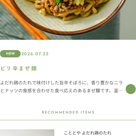
2026.07.22
NEW
ピリ辛まぜ麺
よだれ鶏のたれで味付けした旨辛そぼろに、香り豊かなニラ
とナッツの食感を合わせた食べ応えのあるまぜ麺です。温泉
卵を絡めることで辛みがまろやかになり、コク深い味わい
に。手軽に作りながらも、本格的な満足感を楽しめる一皿で
RECOMMENDED ITEMS
す。
こととや よだれ鶏のたれ