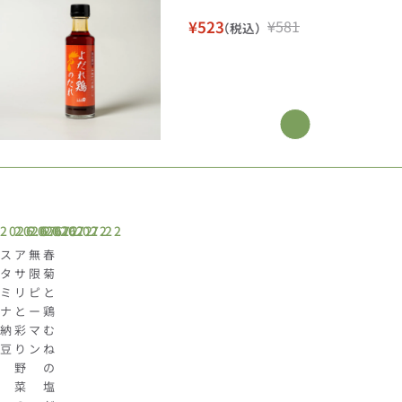
¥523
¥581
（税込）
セ
通
ー
常
ル
価
価
格
格
2026.07.22
2026.07.22
2026.07.22
2026.07.22
ス
ア
無
春
タ
サ
限
菊
ミ
リ
ピ
と
ナ
と
ー
鶏
納
彩
マ
む
豆
り
ン
ね
野
の
菜
塩