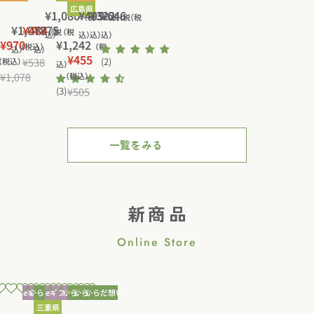
広島県
こ
佐
く
と
田
通
¥1,080
通
¥495
通
¥322
通
¥646
コ
峡
タ
商
（税
（税
（税
（税
こ
と
通
¥1,078
¥484
通
¥775
々
助
と
物
ー
食
鮭
店
常
常
常
常
（税
（税
込）
込）
込）
込）
¥970
通
¥1,242
と
と
長
本
や
産
常
常
マ
品
ほ
コ
（税込）
価
価
価
（税
価
込）
込）
¥455
と
や
老
舗
知
生
常
ン
涼
ぐ
リ
¥538
(2)
（税込）
価
価
格
格
格
格
込）
セ
通
や
舗
ろ
覧
ハ
¥1,078
こ
味
し
コ
価
（税込）
格
格
セ
通
ー
常
国
訳
の
く
茶
ム
(3)
¥505
こ
唐
（
リ
格
セ
通
ー
常
ル
価
産
あ
味
助
エ
の
ろ
船
大
ホ
ー
常
ル
価
価
格
素
り
つ
塩
コ
よ
ダ
峡
豆
ル
ル
価
価
格
格
材
国
ゆ
白
テ
う
イ
め
た
モ
一覧をみる
価
格
格
だ
産
塩
ィ
な
ニ
ん
ん
ン
格
け
べ
（
ー
食
ン
つ
ぱ
せ
の
に
顆
パ
べ
グ
ゆ
く
ん
レ
は
粒
ッ
る
サ
５
入
じ
新商品
モ
る
タ
ク
削
ク
０
り
揚
ネ
か
イ
り
サ
０
）
げ
Online Store
ー
干
プ
節
ク
ｍ
ド
し
）
し
ｌ
シ
芋
ょ
ロ
New
New
New
New
う
New
New
New
New
New
New
eギフト
からだ想い
eギフト
からだ想い
からだ想い
からだ想い
若
若
オ
徳
ッ
ゆ
三重県
青
中
モ
モ
モ
山
山
ー
屋