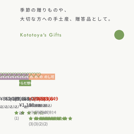
季節の贈りものや、
大切な方への手土産、
贈答品として。
Kototoya's Gifts
New
New
Sale
Sale
Sale
Sale
eギフト
eギフト
eギフト
eギフト
eギフト
eギフト
のし可
のし可
のし可
のし可
からだ想い
中
青
ち
神
ち
そ
野
美
美
ち
島
木
き
戸
き
ば
菜
味
味
通
¥862
通
¥1,078
通
¥1,598
通
¥1,188
き
通
¥1,078
¥2,968
¥2,511
¥3,868
¥3,649
大
光
り
紅
り
三
だ
し
し
（税
（税
（税
（税
（税
通
¥1,188
り
祥
悦
清
茶
清
昧
し
い
い
常
常
常
常
常
（税込）
（税込）
（税
（税込）
（税込）
込）
込）
込）
込）
込）
清
堂
堂
水
K
常
水
ギ
と
ご
ご
¥3,298
¥2,790
¥4,178
¥4,014
価
価
価
価
価
込）
セ
通
セ
通
セ
通
セ
通
水
３
ハ
商
O
商
フ
オ
飯
飯
(1)
価
格
格
格
格
格
ー
常
ー
常
ー
常
ー
常
(3)
(3)
(2)
(2)
商
層
ム
店
B
店
ト
イ
ギ
ギ
格
ル
価
ル
価
ル
価
ル
価
店
デ
ス
ね
E
も
セ
ル
フ
フ