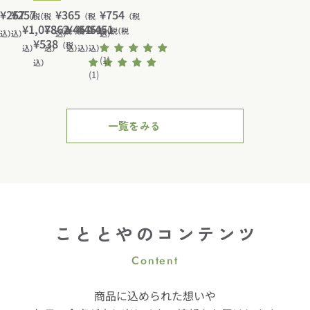
プ
ア
み
通
¥257
通
¥257
木
島
通
¥365
ー
ー
ー
通
¥754
商
商
イ
商
（税
（税
（税
（税
ー
通
¥1,078
え
通
¥862
通
¥451
通
¥451
通
¥451
光
大
ニ
ニ
ニ
店
店
ズ
事
常
常
常
常
（税
（税
（税
（税
（税
込）
込）
込）
込）
モ
通
¥538
ぎ
悦
祥
ン
ン
ン
ひ
ひ
常
常
ミ
常
常
常
飲
価
価
価
（税
価
込）
込）
込）
込）
込）
ン
ょ
堂
常
堂
ン
ン
ン
と
と
下
ん
(1)
価
価
価
価
価
格
格
格
格
込）
ド
れ
ハ
３
グ
グ
グ
く
く
仁
(1)
だ
価
格
格
格
格
格
９
ん
ム
層
ブ
ブ
ブ
ち
ち
田
っ
格
０
販
ス
デ
ー
ー
ー
抹
黒
塩
て
ｇ
売
タ
ザ
ス
ス
ス
茶
糖
蒟
い
一覧をみる
三
ー
ー
ト
ト
ト
わ
わ
蒻
い
重
最
ト
B
B
B
ら
ら
ゼ
じ
県
中
ジ
E
E
E
び
び
リ
ゃ
産
塩
ュ
N
N
N
餅
餅
ー
な
焼
バ
レ
I
I
I
ア
い
の
タ
パ
B
B
B
ソ
お
り
ー
フ
I
I
I
ー
出
こととやのコンテンツ
２
ェ
T
T
T
ト
汁
個
３
E
E
E
だ
Content
入
号
S
S
S
も
り
干
干
干
の
商品に込められた想いや
し
し
し