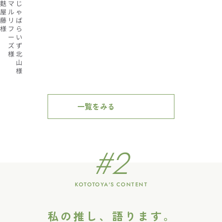
麩
マ
じ
屋
ル
ゃ
藤
リ
ば
様
フ
ら
ー
い
ズ
ず
様
北
山
様
一覧をみる
#2
KOTOTOYA'S CONTENT
私の推し、語ります。