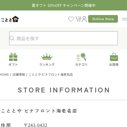
コ
夏ギフト 10％OFF キャンペーン開催中
ン
テ
Online Store
カ
ン
ー
ツ
ト
に
検
進
索
む
ギフト
ランキング
カテゴリ
お買得
HOME
店舗情報
こととや ビナフロント海老名店
STORE INFORMATION
こととや ビナフロント海老名店
住所
〒243-0432