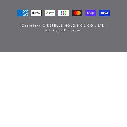
支
払
い
Copyright © ESTELLE HOLDINGS CO., LTD.
All Right Reserved
方
法