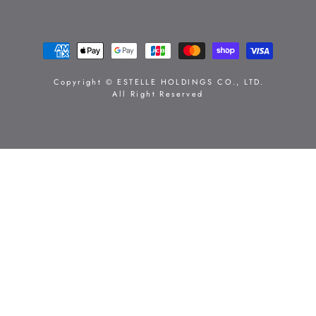
支
払
い
Copyright © ESTELLE HOLDINGS CO., LTD.
All Right Reserved
方
法