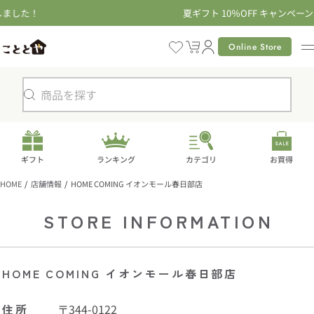
コ
夏ギフト 10％OFF キャンペーン開催中
ン
テ
Online Store
カ
ン
ー
ツ
ト
に
検
進
索
む
ギフト
ランキング
カテゴリ
お買得
HOME
店舗情報
HOME COMING イオンモール春日部店
STORE INFORMATION
HOME COMING イオンモール春日部店
住所
〒344-0122